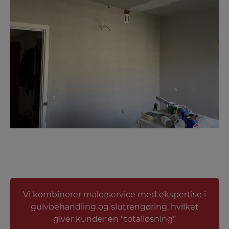
Vi kombinerer malerservice med ekspertise i
gulvbehandling og slutrengøring, hvilket
giver kunder en “totalløsning”