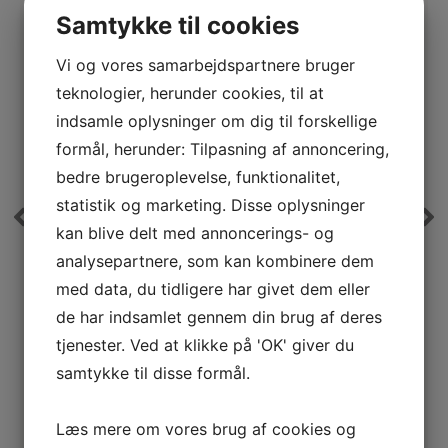
Samtykke til cookies
DET SIGER VORES KUNDER
Vi og vores samarbejdspartnere bruger
teknologier, herunder cookies, til at
indsamle oplysninger om dig til forskellige
Yderst fremragende service og enormt
formål, herunder: Tilpasning af annoncering,
dygtige medarbejdere
bedre brugeroplevelse, funktionalitet,
statistik og marketing. Disse oplysninger
Vikinggulvservice er uden tvivl den
bedste gulvservice der er blevet udført
kan blive delt med annoncerings- og
i mit hjem. Medarbejderne udfører et
analysepartnere, som kan kombinere dem
e
fantastisk stykke arbejde gang på
med data, du tidligere har givet dem eller
gang til fremragende priser. Uden tvivl
de har indsamlet gennem din brug af deres
anbefalelsesværdigt.
tjenester. Ved at klikke på 'OK' giver du
samtykke til disse formål.
Læs mere om vores brug af cookies og