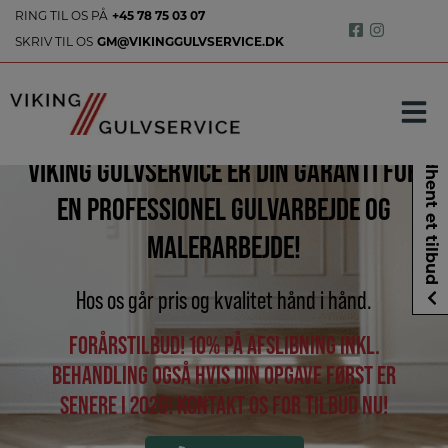
Hop
RING TIL OS PÅ
+45 78 75 03 07
til
SKRIV TIL OS
GM@VIKINGGULVSERVICE.DK
indholdet
Indhent et tilbud
VIKING GULVSERVICE ER DIN GARANTI FOR
EN PROFESSIONEL GULVARBEJDE OG
MALERARBEJDE!
Hos os går pris og kvalitet hånd i hånd.
FORÅRSTILBUD! 10% PÅ AFSLIBNING INKL.
BEHANDLING OGSÅ HVIS DIN OPGAVE FØRST ER
SENERE I 2026! KONTAKT OS FOR TILBUD NU!