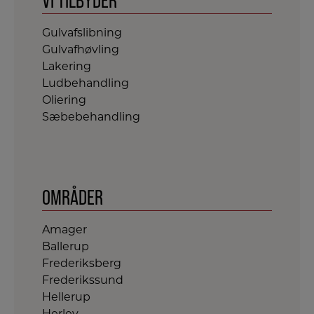
VI TILBYDER
Gulvafslibning
Gulvafhøvling
Lakering
Ludbehandling
Oliering
Sæbebehandling
OMRÅDER
Amager
Ballerup
Frederiksberg
Frederikssund
Hellerup
Herlev