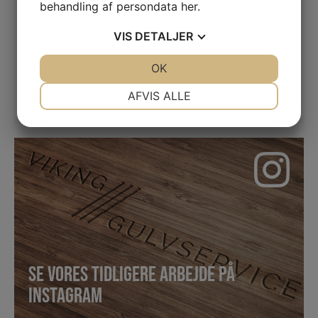
behandling af persondata
her
.
VIS
DETALJER
JA
NEJ
OK
JA
NEJ
NØDVENDIGE
PRÆFERENCER
AFVIS ALLE
JA
NEJ
JA
NEJ
MARKETING
STATISTIK
SE VORES TIDLIGERE ARBEJDE PÅ
INSTAGRAM