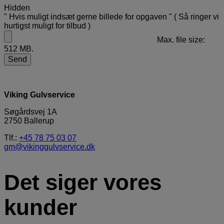
Hidden
" Hvis muligt indsæt gerne billede for opgaven " ( Så ringer vi
hurtigst muligt for tilbud )
Max. file size:
512 MB.
Viking Gulvservice
Søgårdsvej 1A
2750 Ballerup​
Tlf.:
+45 78 75 03 07
gm@vikinggulvservice.dk
Det siger vores
kunder