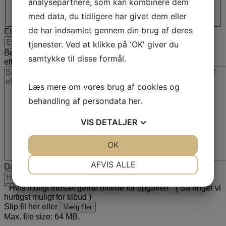
analysepartnere, som kan kombinere dem
By
Postnr.
med data, du tidligere har givet dem eller
de har indsamlet gennem din brug af deres
Etage
tjenester. Ved at klikke på 'OK' giver du
Beskrivelse af opgaven (f.eks. kvadratmeter og dit ønske af
samtykke til disse formål.
efterbehandling)
Læs mere om vores brug af cookies og
behandling af persondata
her
.
VIS
DETALJER
JA
NEJ
OK
JA
NEJ
NØDVENDIGE
PRÆFERENCER
AFVIS ALLE
Dato
MM slash DD slash YYYY
JA
NEJ
JA
NEJ
" Hvis muligt indsæt gerne billede for opgaven " ( Så ringer vi
MARKETING
STATISTIK
hurtigst muligt for tilbud )
Slip fil her eller
Vælg filer
Max. file size: 64 MB.