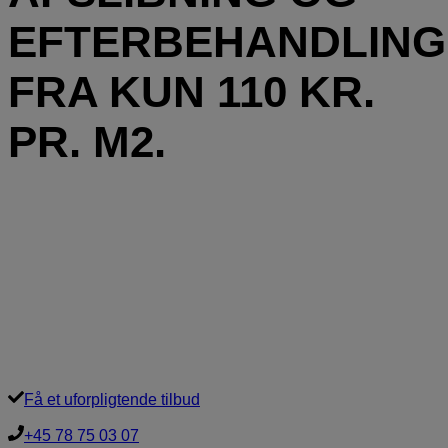
EFTERBEHANDLING
FRA KUN 110 KR.
PR. M2.
FORÅRSTILBUD! 10% PÅ
AFSLIBNING INKL. BEHANDLING
OGSÅ HVIS DIN OPGAVE FØRST
ER SENERE I 2026! KONTAKT OS
FOR TILBUD NU!
Få et uforpligtende tilbud
+45 78 75 03 07