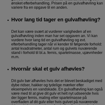
ønsket efterbehandling. Prisen på en gulvafhøvling kan
variere fra en opgave til en anden.
Hvor lang tid tager en gulvafhøvling?
Det kan være svært at vurderer varigheden af en
gulvafhøvling inden man har set opgaven an.
Vi kan
vurdere hvor lang tid en gulvafhøvling og evt.
efterbehandling tager når vi kender til følgende forhold:
antal kvadratmeter, antal rum og gulvets nuværende
stand i forhold til bl.a. fernis, spartelmasse, ujævnheder
m.m.
Hvornår skal et gulv afhøvles?
Dit gulv bør afhøvles hvis det er blevet beskadiget med
dybe ridser, hakker og tydelige mærker efter
eksempelvis en vandskade. En gulvafhøvling kan også
være med til at give dit gulv et helt nyt udseende hvis
der ligger fernis, maling eller spartelmasse på
overfladen af dit gulv eller hvis gulvet på nuværende