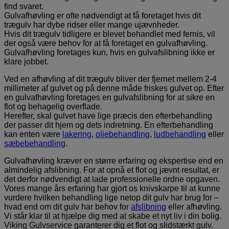
find svaret.
Gulvafhøvling er ofte nødvendigt at få foretaget hvis dit
trægulv har dybe ridser eller mange ujævnheder.
Hvis dit trægulv tidligere er blevet behandlet med fernis, vil
der også være behov for at få foretaget en gulvafhøvling.
Gulvafhøvling foretages kun, hvis en gulvafslibning ikke er
klare jobbet.
Ved en afhøvling af dit trægulv bliver der fjernet mellem 2-4
millimeter af gulvet og på denne måde friskes gulvet op. Efter
en gulvafhøvling foretages en gulvafslibning for at sikre en
flot og behagelig overflade.
Herefter, skal gulvet have lige præcis den efterbehandling
der passer dit hjem og dets indretning. En efterbehandling
kan enten være
lakering
,
oliebehandling
,
ludbehandling
eller
sæbebehandling
.
Gulvafhøvling kræver en større erfaring og ekspertise end en
almindelig afslibning. For at opnå et flot og jævnt resultat, er
det derfor nødvendigt at lade professionelle ordne opgaven.
Vores mange års erfaring har gjort os knivskarpe til at kunne
vurdere hvilken behandling lige netop dit gulv har brug for –
hvad end om dit gulv har behov for
afslibning
eller afhøvling.
Vi står klar til at hjælpe dig med at skabe et nyt liv i din bolig.
Viking Gulvservice garanterer dig et flot og slidstærkt gulv.