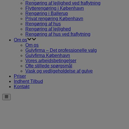
Rengøring af lejlighed ved fraflytning
Flytterengøring i København
Rengøring i Ballerup
Privat rengøring København
Rengøring af hus
Rengøring af lejlighed
Rengøring af hus ved fraflytning
Om os
Om os
Gulvfirma – Det professionelle valg
Gulvfirma København
Vores arbejdsbetingelser
Ofte stillede spørgsmål
Vask og vedligeholdelse af gulve
Priser
Indhent Tilbud
Kontakt