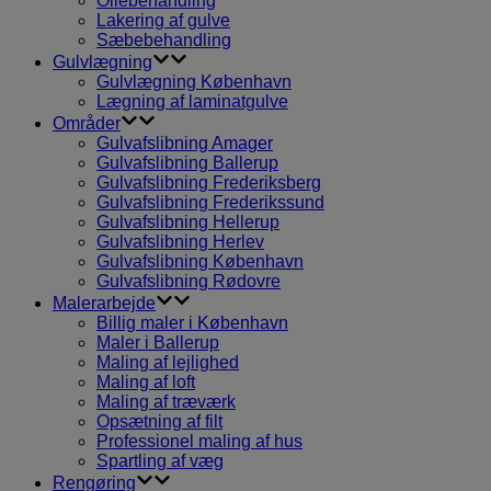
Oliebehandling
Lakering af gulve
Sæbebehandling
Gulvlægning
Gulvlægning København
Lægning af laminatgulve
Områder
Gulvafslibning Amager
Gulvafslibning Ballerup
Gulvafslibning Frederiksberg
Gulvafslibning Frederikssund
Gulvafslibning Hellerup
Gulvafslibning Herlev
Gulvafslibning København
Gulvafslibning Rødovre
Malerarbejde
Billig maler i København
Maler i Ballerup
Maling af lejlighed
Maling af loft
Maling af træværk
Opsætning af filt
Professionel maling af hus
Spartling af væg
Rengøring