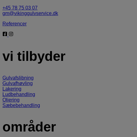
+45 78 75 03 07
gm@vikinggulvservice.dk
Referencer
vi tilbyder
Gulvafslibning
Gulvafhøvling
Lakering
Ludbehandling
Oliering
Sæbebehandling
områder