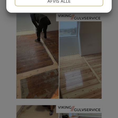
AFVIS ALLE
JA
NEJ
JA
NEJ
MARKETING
STATISTIK