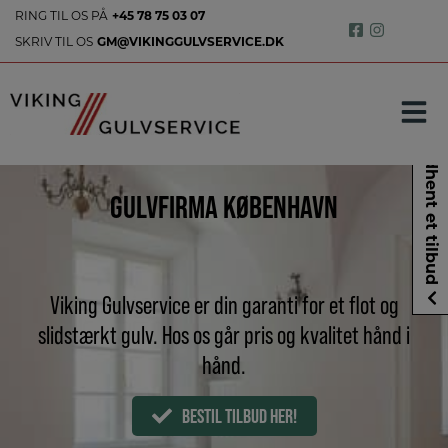
Hop
RING TIL OS PÅ
+45 78 75 03 07
til
SKRIV TIL OS
GM@VIKINGGULVSERVICE.DK
indholdet
Indhent et tilbud
GULVFIRMA KØBENHAVN
Viking Gulvservice er din garanti for et flot og
slidstærkt gulv.
Hos os går pris og kvalitet hånd i
hånd.
BESTIL TILBUD HER!