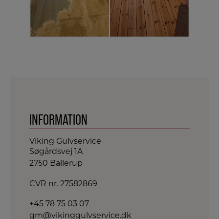
INFORMATION
Viking Gulvservice
Søgårdsvej 1A
2750 Ballerup​
CVR nr. 27582869
+45 78 75 03 07
gm@vikinggulvservice.dk