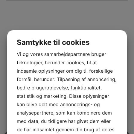
Samtykke til cookies
Vi og vores samarbejdspartnere bruger
teknologier, herunder cookies, til at
indsamle oplysninger om dig til forskellige
DET SIGER VORES KUNDER
formål, herunder: Tilpasning af annoncering,
bedre brugeroplevelse, funktionalitet,
statistik og marketing. Disse oplysninger
kan blive delt med annoncerings- og
Yderst fremragende service og enormt
analysepartnere, som kan kombinere dem
dygtige medarbejdere
med data, du tidligere har givet dem eller
de har indsamlet gennem din brug af deres
Vikinggulvservice er uden tvivl den