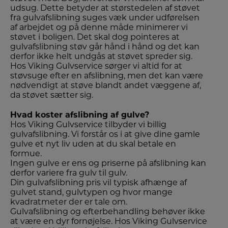
udsug. Dette betyder at størstedelen af støvet
fra gulvafslibning suges væk under udførelsen
af arbejdet og på denne måde minimerer vi
støvet i boligen. Det skal dog pointeres at
gulvafslibning støv går hånd i hånd og det kan
derfor ikke helt undgås at støvet spreder sig.
Hos Viking Gulvservice sørger vi altid for at
støvsuge efter en afslibning, men det kan være
nødvendigt at støve blandt andet væggene af,
da støvet sætter sig.
Hvad koster afslibning af gulve?
Hos Viking Gulvservice tilbyder vi billig
gulvafslibning. Vi forstår os i at give dine gamle
gulve et nyt liv uden at du skal betale en
formue.
Ingen gulve er ens og priserne på afslibning kan
derfor variere fra gulv til gulv.
Din gulvafslibning pris vil typisk afhænge af
gulvet stand, gulvtypen og hvor mange
kvadratmeter der er tale om.
Gulvafslibning og efterbehandling behøver ikke
at være en dyr fornøjelse. Hos Viking Gulvservice