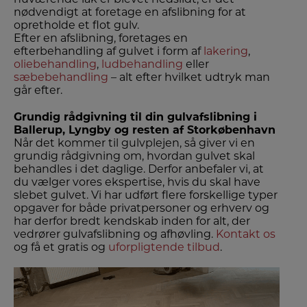
nødvendigt at foretage en afslibning for at
opretholde et flot gulv.
Efter en afslibning, foretages en
efterbehandling af gulvet i form af
lakering
,
oliebehandling
,
ludbehandling
eller
sæbebehandling
– alt efter hvilket udtryk man
går efter.
Grundig rådgivning til din gulvafslibning i
Ballerup, Lyngby og resten af Storkøbenhavn
​Når det kommer til gulvplejen, så giver vi en
grundig rådgivning om, hvordan gulvet skal
behandles i det daglige. Derfor anbefaler vi, at
du vælger vores ekspertise, hvis du skal have
slebet gulvet. Vi har udført flere forskellige typer
opgaver for både privatpersoner og erhverv og
har derfor bredt kendskab inden for alt, der
vedrører gulvafslibning og afhøvling.
Kontakt os
og få et gratis og
uforpligtende tilbud
.