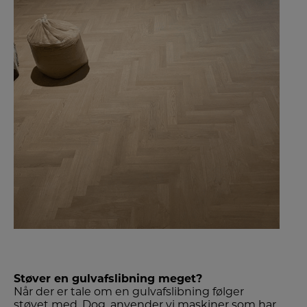
Støver en gulvafslibning meget?
Når der er tale om en gulvafslibning følger
støvet med. Dog, anvender vi maskiner som har