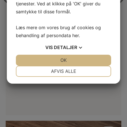
tjenester. Ved at klikke på 'OK' giver du
bedste gulvservice der er blevet udført
i mit hjem. Medarbejderne udfører et
samtykke til disse formål.
e
fantastisk stykke arbejde gang på
gang til fremragende priser. Uden tvivl
Læs mere om vores brug af cookies og
anbefalelsesværdigt.
behandling af persondata
her
.
VIS
DETALJER
JA
NEJ
OK
JA
NEJ
NØDVENDIGE
PRÆFERENCER
AFVIS ALLE
JA
NEJ
JA
NEJ
MARKETING
STATISTIK