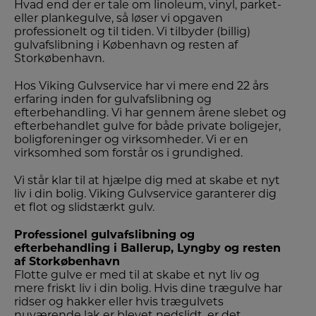
Hvad end der er tale om linoleum, vinyl, parket-
eller plankegulve, så løser vi opgaven
professionelt og til tiden. Vi tilbyder (billig)
gulvafslibning i København og resten af
Storkøbenhavn.
Hos Viking Gulvservice har vi mere end 22 års
erfaring inden for gulvafslibning og
efterbehandling. Vi har gennem årene slebet og
efterbehandlet gulve for både private boligejer,
boligforeninger og virksomheder. Vi er en
virksomhed som forstår os i grundighed.
Vi står klar til at hjælpe dig med at skabe et nyt
liv i din bolig. Viking Gulvservice garanterer dig
et flot og slidstærkt gulv.
Professionel gulvafslibning og
efterbehandling i Ballerup, Lyngby og resten
af Storkøbenhavn
Flotte gulve er med til at skabe et nyt liv og
mere friskt liv i din bolig. Hvis dine trægulve har
ridser og hakker eller hvis trægulvets
nuværende lak er blevet nedslidt, er det