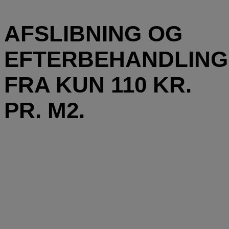
AFSLIBNING OG
EFTERBEHANDLING
FRA KUN 110 KR.
PR. M2.
FORÅRSTILBUD! 10% PÅ
AFSLIBNING INKL. BEHANDLING
OGSÅ HVIS DIN OPGAVE FØRST
ER SENERE I 2026! KONTAKT OS
FOR TILBUD NU!