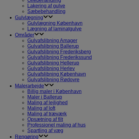
Oliebehandling
Lakering af gulve
Sæbebehandling
Gulvlægning
Gulvlægning København
Lægning af laminatgulve
Områder
Gulvafslibning Amager
Gulvafslibning Ballerup
Gulvafslibning Frederiksberg
Gulvafslibning Frederikssund
Gulvafslibning Hellerup
Gulvafslibning Herlev
Gulvafslibning København
Gulvafslibning Rødovre
Malerarbejde
Billig maler i København
Maler i Ballerup
Maling af lejlighed
Maling af loft
Maling af træværk
Opsætning af filt
Professionel maling af hus
Spartling af væg
Rengøring