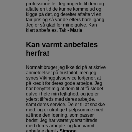
professionelle. Jeg ringede til dem og
aftalte en tid de kunne komme ud og
kigge på det, og derefter aftalte vi en
fair pris og så var de ellers bare igang.
Jeg er så glad for mine gulve. Kan
klart anbefales. Tak
- Maria
Kan varmt anbefales
herfra!
Normalt bruger jeg ikke tid på at skrive
anmeldelser på trustpilot, men jeg
synes Vikinggulvservice fortjener, at
på kredit for deres gode arbejde. Jeg
har benyttet mig af dem til at få slebet
gulve i hele min lejlighed, og jeg er
yderst tilfreds med deres arbejde,
samt deres service. De er til at snakke
med, og er utrolige hjælpsomme med
at finde den løsning, som passer
bedst. Jeg har været yderst tilfreds
med deres arbejde, og kan varmt
anbefale dem!
- Simone