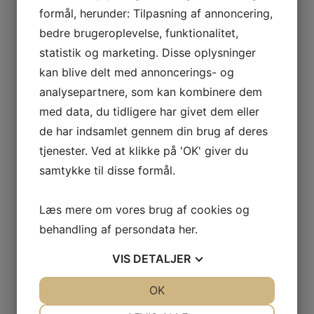
came at the agreed time and were
formål, herunder: Tilpasning af annoncering,
done with the job in less than 4 hours
bedre brugeroplevelse, funktionalitet,
and it was a job exceptionally well
done. Would definitely recommend
statistik og marketing. Disse oplysninger
this company.
kan blive delt med annoncerings- og
analysepartnere, som kan kombinere dem
Yderst fremragende
med data, du tidligere har givet dem eller
service og enormt
de har indsamlet gennem din brug af deres
dygtige medarbejdere
tjenester. Ved at klikke på 'OK' giver du
samtykke til disse formål.
Vikinggulvservice er uden tvivl den
bedste gulvservice der er blevet udført
i mit hjem. Medarbejderne udfører et
fantastisk stykke arbejde gang på
Læs mere om vores brug af cookies og
gang til fremragende priser. Uden tvivl
behandling af persondata
her
.
anbefalelsesværdigt.
VIS
DETALJER
God dialog hele vejen
og flot arbejde
JA
NEJ
OK
JA
NEJ
NØDVENDIGE
PRÆFERENCER