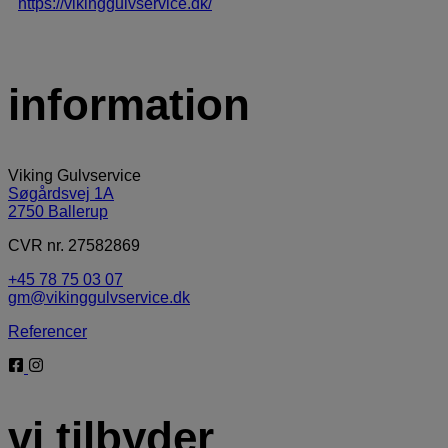
information
Viking Gulvservice
Søgårdsvej 1A
2750 Ballerup​
CVR nr. 27582869
+45 78 75 03 07
gm@vikinggulvservice.dk
Referencer
vi tilbyder