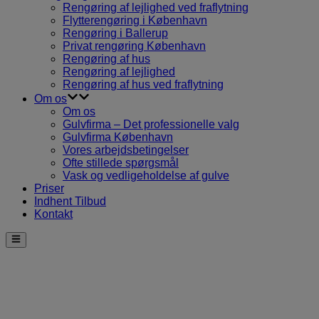
Rengøring af lejlighed ved fraflytning
Flytterengøring i København
Rengøring i Ballerup
Privat rengøring København
Rengøring af hus
Rengøring af lejlighed
Rengøring af hus ved fraflytning
Om os
Om os
Gulvfirma – Det professionelle valg
Gulvfirma København
Vores arbejdsbetingelser
Ofte stillede spørgsmål
Vask og vedligeholdelse af gulve
Priser
Indhent Tilbud
Kontakt