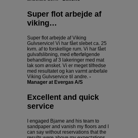
Super flot arbejde af
viking…
Super flot arbejde af Viking
Gulvservice! Vi har fået slebet ca. 25
kvm. af to forskellige rum. Vi har fået
gulvafslibning, med efterfølgende
behandling af 3 lakeringer med mat
lak som ønsket. Vi er meget tilfredse
med resultatet og kan varmt anbefale
Viking Gulvservice til andre.
-
Manager at Evergas A/S​
Excellent and quick
service
I engaged Bjarne and his team to
sandpaper and vanish my floors and I
can say without reservations that the
results were above my expectations.