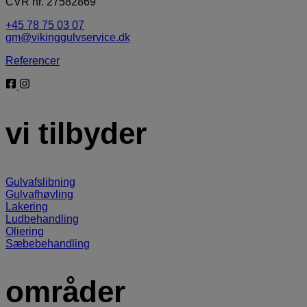
CVR nr. 27582869
+45 78 75 03 07
gm@vikinggulvservice.dk
Referencer
vi tilbyder
Gulvafslibning
Gulvafhøvling
Lakering
Ludbehandling
Oliering
Sæbebehandling
områder