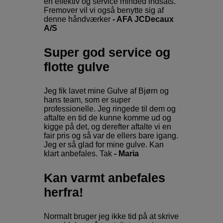
en effektiv og service minded indsats.
Fremover vil vi også benytte sig af
denne håndværker
- AFA JCDecaux
A/S
Super god service og
flotte gulve
Jeg fik lavet mine Gulve af Bjørn og
hans team, som er super
professionelle. Jeg ringede til dem og
aftalte en tid de kunne komme ud og
kigge på det, og derefter aftalte vi en
fair pris og så var de ellers bare igang.
Jeg er så glad for mine gulve. Kan
klart anbefales. Tak
- Maria
Kan varmt anbefales
herfra!
Normalt bruger jeg ikke tid på at skrive