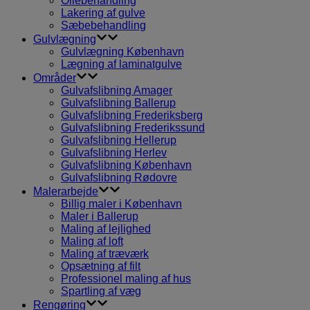
Oliebehandling
Lakering af gulve
Sæbebehandling
Gulvlægning
Gulvlægning København
Lægning af laminatgulve
Områder
Gulvafslibning Amager
Gulvafslibning Ballerup
Gulvafslibning Frederiksberg
Gulvafslibning Frederikssund
Gulvafslibning Hellerup
Gulvafslibning Herlev
Gulvafslibning København
Gulvafslibning Rødovre
Malerarbejde
Billig maler i København
Maler i Ballerup
Maling af lejlighed
Maling af loft
Maling af træværk
Opsætning af filt
Professionel maling af hus
Spartling af væg
Rengøring