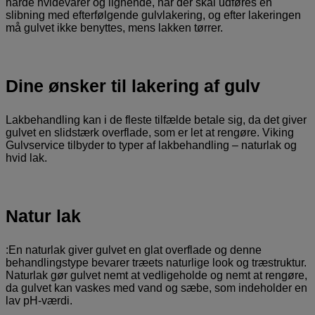
hårde hvidevarer og lignende, når der skal udføres en
slibning med efterfølgende gulvlakering, og efter lakeringen
må gulvet ikke benyttes, mens lakken tørrer.
Dine ønsker til lakering af gulv
Lakbehandling kan i de fleste tilfælde betale sig, da det giver
gulvet en slidstærk overflade, som er let at rengøre. Viking
Gulvservice tilbyder to typer af lakbehandling – naturlak og
hvid lak.
Natur lak
:En naturlak giver gulvet en glat overflade og denne
behandlingstype bevarer træets naturlige look og træstruktur.
Naturlak gør gulvet nemt at vedligeholde og nemt at rengøre,
da gulvet kan vaskes med vand og sæbe, som indeholder en
lav pH-værdi.