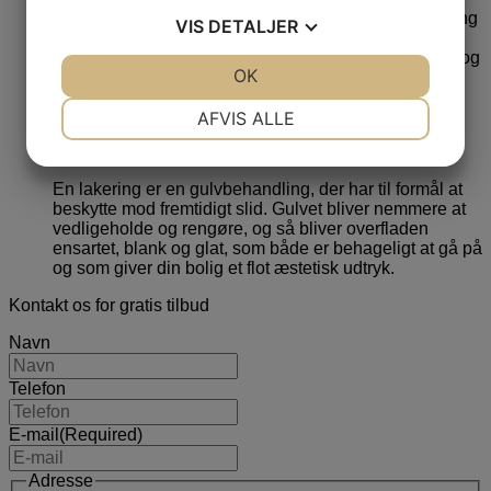
opgaven – antal kvadratmeter og antal rum. Hos Viking
VIS
DETALJER
Gulvservice starter vores priser fra 110 kr. pr.
kvadratmeter, Du kan ringe til os på
+45 78 75 03 07
og
JA
NEJ
OK
JA
NEJ
få et uforpligtende tilbud på din opgave.
NØDVENDIGE
PRÆFERENCER
AFVIS ALLE
Hvad er gulvlakering?
JA
NEJ
JA
NEJ
MARKETING
STATISTIK
En lakering er en gulvbehandling, der har til formål at
beskytte mod fremtidigt slid. Gulvet bliver nemmere at
vedligeholde og rengøre, og så bliver overfladen
ensartet, blank og glat, som både er behageligt at gå på
og som giver din bolig et flot æstetisk udtryk.
Kontakt os for gratis tilbud
Navn
Telefon
E-mail
(Required)
Adresse