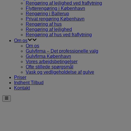
Rengøring af lejlighed ved fraflytning
Flytterengøring i København
Rengøring i Ballerup
Privat rengøring København
Rengøring af hus
Rengøring af lejlighed
Rengøring af hus ved fraflytning
Om os
Om os
Gulvfirma – Det professionelle valg
Gulvfirma København
Vores arbejdsbetingelser
Ofte stillede spørgsmål
Vask og vedligeholdelse af gulve
Priser
Indhent Tilbud
Kontakt