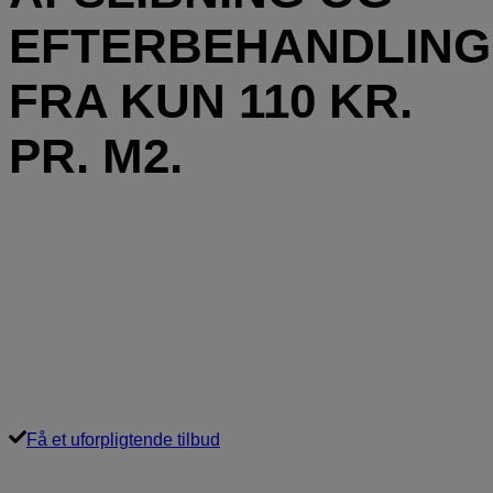
EFTERBEHANDLING
FRA KUN 110 KR.
PR. M2.
FORÅRSTILBUD! 10% PÅ
AFSLIBNING INKL. BEHANDLING
OGSÅ HVIS DIN OPGAVE FØRST
ER SENERE I 2026! KONTAKT OS
FOR TILBUD NU!
Få et uforpligtende tilbud