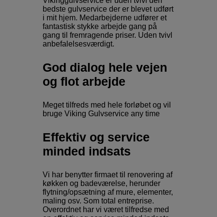
Vikinggulvservice er uden tvivl den
bedste gulvservice der er blevet udført
i mit hjem. Medarbejderne udfører et
fantastisk stykke arbejde gang på
gang til fremragende priser. Uden tvivl
anbefalelsesværdigt.
God dialog hele vejen
og flot arbejde
Meget tilfreds med hele forløbet og vil
bruge Viking Gulvservice any time
Effektiv og service
minded indsats
Vi har benytter firmaet til renovering af
køkken og badeværelse, herunder
flytning/opsætning af mure, elementer,
maling osv. Som total entreprise.
Overordnet har vi været tilfredse med