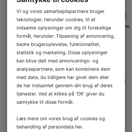
Alle massive trægulve kan lakeres. Med denne type
Vi og vores samarbejdspartnere bruger
gulvbehandling er formålet ikke at mætte gulvet, men i
teknologier, herunder cookies, til at
stedet give gulvet en stærk og modstandsdygtig
overflade, som både er nem at vedligeholde og rengøre
indsamle oplysninger om dig til forskellige
i hverdagen. Behandlingen udføres typisk på et
formål, herunder: Tilpasning af annoncering,
nyslebet gulv for det bedste resultat.
bedre brugeroplevelse, funktionalitet,
Hvorfor er gulvlakering en god
statistik og marketing. Disse oplysninger
løsning?
kan blive delt med annoncerings- og
analysepartnere, som kan kombinere dem
En gulvlakering er en god løsning, hvis du ønsker et
med data, du tidligere har givet dem eller
gulv, der er nemt at vedligeholde i hverdagen, og som
de har indsamlet gennem din brug af deres
kan modstå brug og slitage. Overfladen dækkes af
lakken, som giver gulvet styrke og ensartethed –
tjenester. Ved at klikke på 'OK' giver du
resultatet er et jævnt gulv, der er nemt at rengøre og
behageligt at gå på.
samtykke til disse formål.
Hvad koster gulvlakering?
Læs mere om vores brug af cookies og
behandling af persondata
her
.
Prisen på en gulvlakering afhænger af størrelsen på