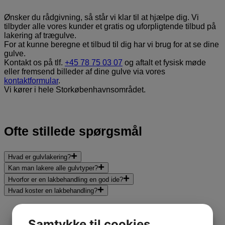
Ønsker du rådgivning, så står vi klar til at hjælpe dig. Vi
tilbyder alle vores kunder et gratis og uforpligtende tilbud på
lakering af trægulve.
For at kunne beregne et tilbud til dig har vi brug for at se dine
gulve.
Kontakt os på tlf.
+45 78 75 03 07
og aftalt et fysisk møde
eller fremsend billeder af dine gulve via vores
kontaktformular
.
Vi kører i hele Storkøbenhavnsområdet.
Ofte stillede spørgsmål
Hvad er gulvlakering?
Kan man lakere alle gulvtyper?
Hvorfor er en lakbehandling en god ide?
Hvad koster en lakbehandling?
Kan man lakere alle gulvtyper?
Samtykke til cookies