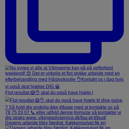
Flot resultat 😱👌 skal du også have hjælp t
Dagens arbejde blev færdigt. Køkkengulvet fik en